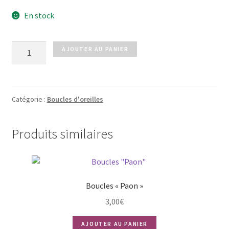
En stock
quantité
AJOUTER AU PANIER
de
Boucles
REVE
doré
Catégorie :
Boucles d'oreilles
Produits similaires
Boucles « Paon »
3,00
€
AJOUTER AU PANIER