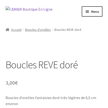
Aller
Aller
Menu
à
au
la
contenu
Ouvrir
Bijoux
navigation
le
Accueil
Boucles d'oreilles
Boucles REVE doré
menu
Ouvrir
Maroquinerie
enfant
le
menu
Ouvrir
Vétements
enfant
le
menu
Boucles REVE doré
Chaussures
enfant
Ouvrir
Homme
le
3,00
€
menu
Liquidation
enfant
Boucles d’oreilles fantaisies doré très légères de 6,5 cm
environ