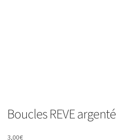
Ouvrir
Homme
le
menu
Liquidation
enfant
Boucles REVE argenté
3,00
€