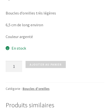
Boucles d’oreilles très légères
6,5 cm de long environ
Couleur argenté
En stock
quantité
AJOUTER AU PANIER
de
Boucles
REVE
argenté
Catégorie :
Boucles d'oreilles
Produits similaires