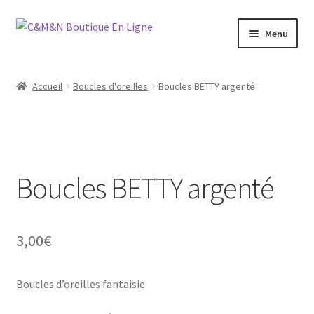
Aller
Aller
Menu
à
au
la
contenu
Ouvrir
Bijoux
navigation
le
Accueil
Boucles d'oreilles
Boucles BETTY argenté
menu
Ouvrir
Maroquinerie
enfant
le
menu
Ouvrir
Vétements
enfant
le
menu
Boucles BETTY argenté
Chaussures
enfant
Ouvrir
Homme
le
3,00
€
menu
Liquidation
enfant
Boucles d’oreilles fantaisie