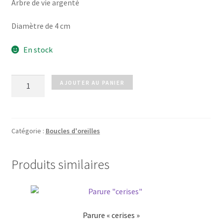
Arbre de vie argenté
Diamètre de 4 cm
En stock
quantité
AJOUTER AU PANIER
de
Boucles
BETTY
argenté
Catégorie :
Boucles d'oreilles
Produits similaires
Parure « cerises »