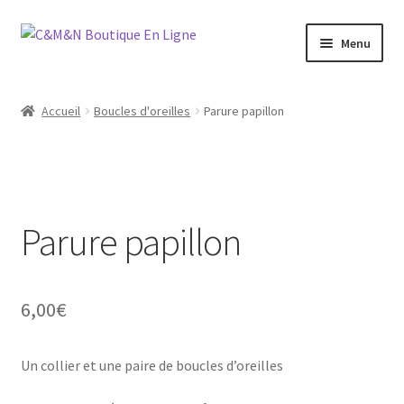
Aller
Aller
Menu
à
au
la
contenu
Ouvrir
Bijoux
navigation
le
Accueil
Boucles d'oreilles
Parure papillon
menu
Ouvrir
Maroquinerie
enfant
le
menu
Ouvrir
Vétements
enfant
le
menu
Parure papillon
Chaussures
enfant
Ouvrir
Homme
le
6,00
€
menu
Liquidation
enfant
Un collier et une paire de boucles d’oreilles