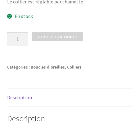
Le collier est réglable par chaînette
En stock
quantité
AJOUTER AU PANIER
de
Parure
papillon
Catégories :
Boucles d'oreilles
,
Colliers
Description
Description