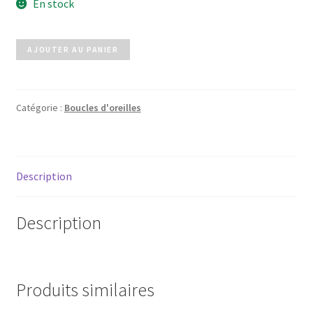
En stock
quantité
AJOUTER AU PANIER
de
Boucles
d'oreilles
Catégorie :
Boucles d'oreilles
Description
Description
Produits similaires