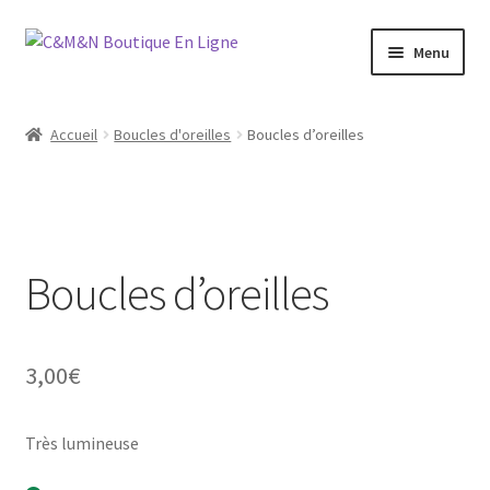
Aller
Aller
Menu
à
au
la
contenu
Ouvrir
Bijoux
navigation
le
Accueil
Boucles d'oreilles
Boucles d’oreilles
menu
Ouvrir
Maroquinerie
enfant
le
menu
Ouvrir
Vétements
enfant
le
menu
Boucles d’oreilles
Chaussures
enfant
Ouvrir
Homme
le
3,00
€
menu
Liquidation
enfant
Très lumineuse