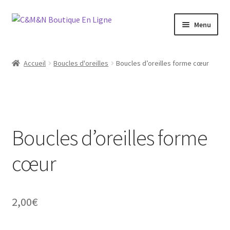
Aller
Aller
Menu
à
au
la
contenu
Ouvrir
Bijoux
navigation
le
Accueil
Boucles d'oreilles
Boucles d’oreilles forme cœur
menu
Ouvrir
Maroquinerie
enfant
le
menu
Ouvrir
Vétements
enfant
le
menu
Boucles d’oreilles forme
Chaussures
enfant
cœur
Ouvrir
Homme
le
menu
Liquidation
enfant
2,00
€