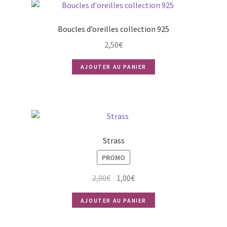
Boucles d’oreilles collection 925
2,50
€
AJOUTER AU PANIER
Strass
PROMO
Le
Le
2,00
€
1,00
€
prix
prix
AJOUTER AU PANIER
initial
actuel
était :
est :