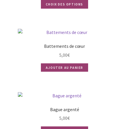
Ce
CHOIX DES OPTIONS
produit
a
plusieurs
variations.
Les
Battements de cœur
options
peuvent
5,00
€
être
choisies
AJOUTER AU PANIER
sur
la
page
du
produit
Bague argenté
5,00
€