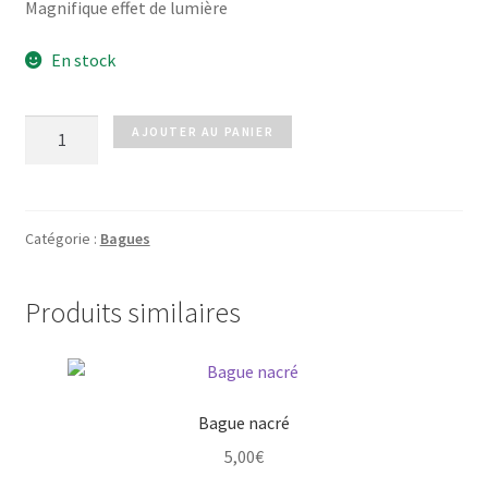
Magnifique effet de lumière
En stock
quantité
AJOUTER AU PANIER
de
Boîte
cadeau
bague
Catégorie :
Bagues
Produits similaires
Bague nacré
5,00
€