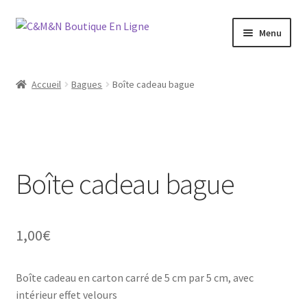
Aller
Aller
Menu
à
au
la
contenu
Ouvrir
Bijoux
navigation
le
Accueil
Bagues
Boîte cadeau bague
menu
Ouvrir
Maroquinerie
enfant
le
menu
Ouvrir
Vétements
enfant
le
menu
Boîte cadeau bague
Chaussures
enfant
Ouvrir
Homme
le
1,00
€
menu
Liquidation
enfant
Boîte cadeau en carton carré de 5 cm par 5 cm, avec
intérieur effet velours