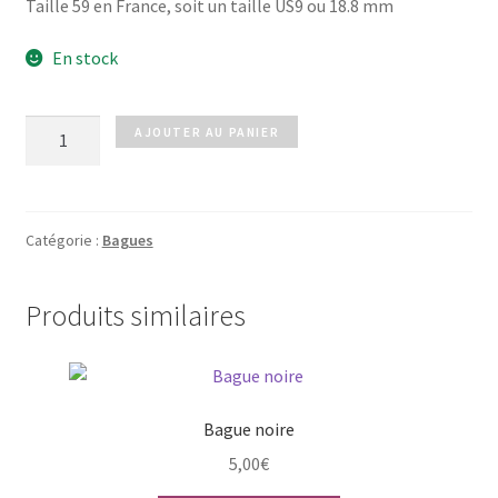
Taille 59 en France, soit un taille US9 ou 18.8 mm
En stock
quantité
AJOUTER AU PANIER
de
Bague
noire
Catégorie :
Bagues
Produits similaires
Bague noire
5,00
€