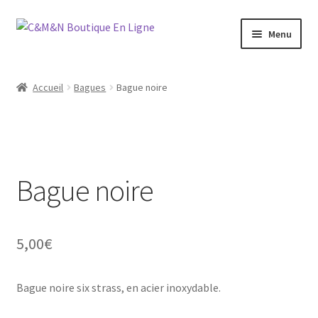
Aller
Aller
Menu
à
au
la
contenu
Ouvrir
Bijoux
navigation
le
Accueil
Bagues
Bague noire
menu
Ouvrir
Maroquinerie
enfant
le
menu
Ouvrir
Vétements
enfant
le
menu
Bague noire
Chaussures
enfant
Ouvrir
Homme
le
5,00
€
menu
Liquidation
enfant
Bague noire six strass, en acier inoxydable.