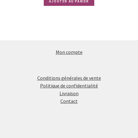
choisies
AJOUTER AU PANIER
sur
la
page
du
produit
Mon compte
Conditions générales de vente
Politique de confidentialité
Livraison
Contact