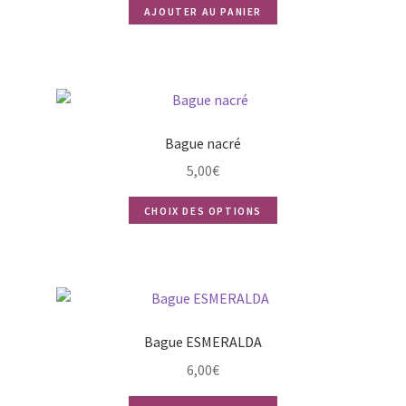
AJOUTER AU PANIER
Bague nacré
5,00
€
Ce
CHOIX DES OPTIONS
produit
a
plusieurs
variations.
Les
Bague ESMERALDA
options
peuvent
6,00
€
être