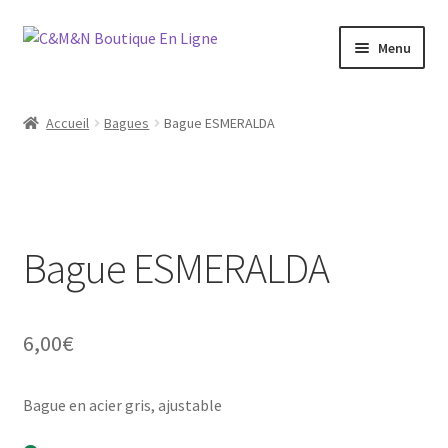
Aller
Aller
Menu
à
au
la
contenu
Ouvrir
Bijoux
navigation
le
Accueil
Bagues
Bague ESMERALDA
menu
Ouvrir
Maroquinerie
enfant
le
menu
Ouvrir
Vétements
enfant
le
menu
Bague ESMERALDA
Chaussures
enfant
Ouvrir
Homme
le
6,00
€
menu
Liquidation
enfant
Bague en acier gris, ajustable