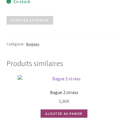
En stock
quantité
AJOUTER AU PANIER
de
Bague
ESMERALDA
Catégorie :
Bagues
Produits similaires
Bague 2 strass
5,00
€
AJOUTER AU PANIER