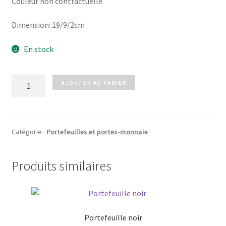
Couleur non contractuelle
Dimension: 19/9/2cm
En stock
quantité
AJOUTER AU PANIER
de
Portefeuille
rose
pâle
Catégorie :
Portefeuilles et portes-monnaie
Produits similaires
Portefeuille noir