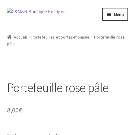
Aller
Aller
Menu
à
au
la
contenu
Ouvrir
Bijoux
navigation
le
Accueil
Portefeuilles et portes-monnaie
Portefeuille rose
menu
Ouvrir
pâle
Maroquinerie
enfant
le
menu
Ouvrir
Vétements
enfant
le
menu
Chaussures
enfant
Portefeuille rose pâle
Ouvrir
Homme
le
menu
8,00
€
Liquidation
enfant