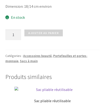
Dimension: 18/14 cm environ
En stock
quantité
AJOUTER AU PANIER
de
Pochette
LOVE
MOMENT
Catégories :
Accessoires beauté
,
Portefeuilles et portes-
monnaie
,
Sacs à main
Produits similaires
Sac pliable réutilisable