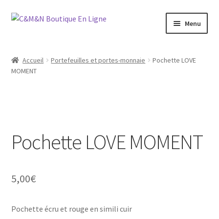
Aller
Aller
Menu
à
au
la
contenu
Ouvrir
Bijoux
navigation
le
Accueil
Portefeuilles et portes-monnaie
Pochette LOVE
menu
Ouvrir
MOMENT
Maroquinerie
enfant
le
menu
Ouvrir
Vétements
enfant
le
menu
Chaussures
enfant
Pochette LOVE MOMENT
Ouvrir
Homme
le
menu
5,00
€
Liquidation
enfant
Pochette écru et rouge en simili cuir