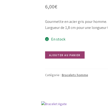
6,00
€
Gourmette en acier gris pour homme.
Largueur de 1,8 cm pour une longueur 
En stock
quantité
AJOUTER AU PANIER
de
Gourmette
AARON
Catégorie :
Bracelets homme
argenté