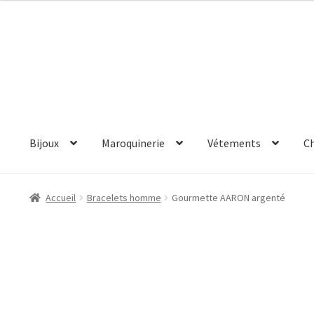
Aller
Aller
à
au
la
contenu
navigation
Bijoux
Maroquinerie
Vétements
C
Accueil
Bracelets homme
Gourmette AARON argenté