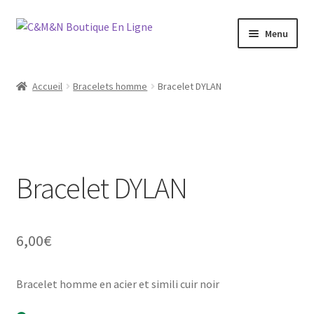
Aller
Aller
Menu
à
au
la
contenu
Ouvrir
Bijoux
navigation
le
Accueil
Bracelets homme
Bracelet DYLAN
menu
Ouvrir
Maroquinerie
enfant
le
menu
Ouvrir
Vétements
enfant
le
menu
Bracelet DYLAN
Chaussures
enfant
Ouvrir
Homme
le
6,00
€
menu
Liquidation
enfant
Bracelet homme en acier et simili cuir noir