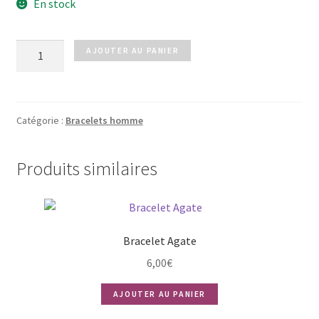
En stock
quantité
AJOUTER AU PANIER
de
Bracelet
DYLAN
Catégorie :
Bracelets homme
Produits similaires
Bracelet Agate
6,00
€
AJOUTER AU PANIER