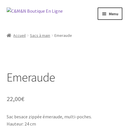
Aller
Aller
Menu
à
au
la
contenu
Ouvrir
Bijoux
navigation
le
Accueil
Sacs à main
Emeraude
menu
Ouvrir
Maroquinerie
enfant
le
menu
Ouvrir
Vétements
enfant
le
menu
Emeraude
Chaussures
enfant
Ouvrir
Homme
le
22,00
€
menu
Liquidation
enfant
Sac besace zippée émeraude, multi-poches.
Hauteur: 24 cm