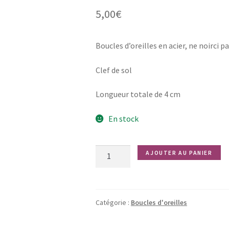
5,00
€
Boucles d’oreilles en acier, ne noirci p
Clef de sol
Longueur totale de 4 cm
En stock
quantité
AJOUTER AU PANIER
de
Clef
de
sol
Catégorie :
Boucles d'oreilles
argenté