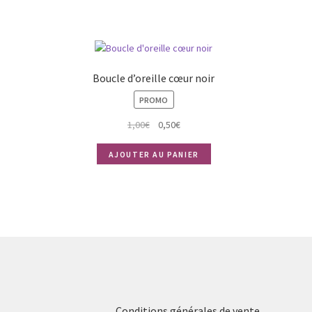
Boucle d’oreille cœur noir
PROMO
Le
Le
1,00
€
0,50
€
prix
prix
initial
actuel
AJOUTER AU PANIER
était :
est :
1,00€.
0,50€.
Conditions générales de vente