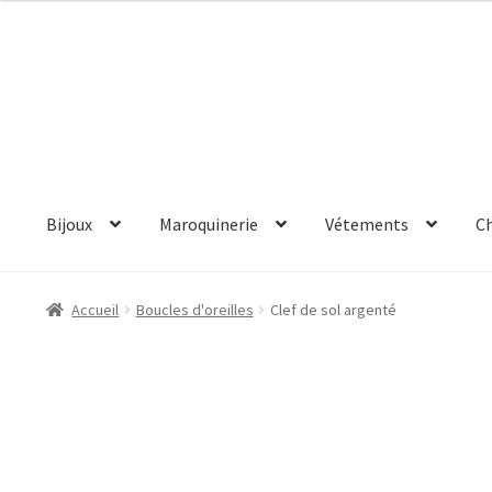
Aller
Aller
à
au
la
contenu
navigation
Bijoux
Maroquinerie
Vétements
C
Accueil
Boucles d'oreilles
Clef de sol argenté