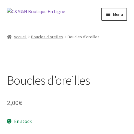
Aller
Aller
Menu
à
au
la
contenu
Ouvrir
Bijoux
navigation
le
Accueil
Boucles d'oreilles
Boucles d’oreilles
menu
Ouvrir
Maroquinerie
enfant
le
menu
Ouvrir
Vétements
enfant
le
menu
Boucles d’oreilles
Chaussures
enfant
Ouvrir
Homme
le
2,00
€
menu
Liquidation
enfant
En stock