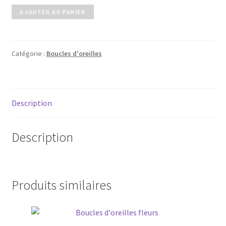
quantité
AJOUTER AU PANIER
de
Boucles
d'oreilles
Catégorie :
Boucles d'oreilles
Description
Description
Produits similaires