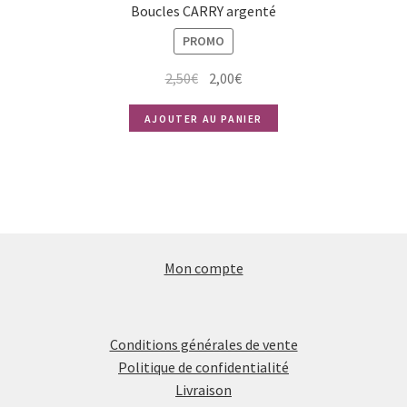
Boucles CARRY argenté
PROMO
Le
Le
2,50
€
2,00
€
prix
prix
AJOUTER AU PANIER
initial
actuel
était :
est :
2,50€.
2,00€.
Mon compte
Conditions générales de vente
Politique de confidentialité
Livraison