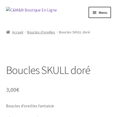
Aller
Aller
Menu
à
au
la
contenu
Ouvrir
Bijoux
navigation
le
Accueil
Boucles d'oreilles
Boucles SKULL doré
menu
Ouvrir
Maroquinerie
enfant
le
menu
Ouvrir
Vétements
enfant
le
menu
Boucles SKULL doré
Chaussures
enfant
Ouvrir
Homme
le
3,00
€
menu
Liquidation
enfant
Boucles d’oreilles fantaisie