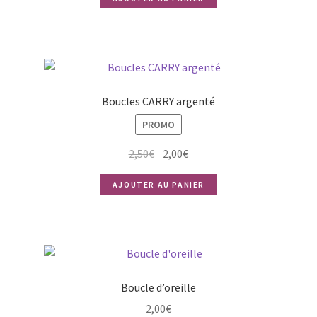
Boucles CARRY argenté
PROMO
Le
Le
2,50
€
2,00
€
prix
prix
AJOUTER AU PANIER
initial
actuel
était :
est :
2,50€.
2,00€.
Boucle d’oreille
2,00
€