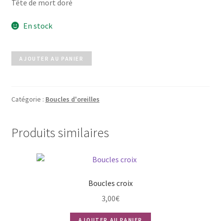
Tête de mort doré
En stock
quantité
AJOUTER AU PANIER
de
Boucles
SKULL
Catégorie :
Boucles d'oreilles
doré
Produits similaires
Boucles croix
3,00
€
AJOUTER AU PANIER