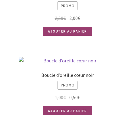
PROMO
Le
Le
2,50
€
2,00
€
prix
prix
AJOUTER AU PANIER
initial
actuel
était :
est :
2,50€.
2,00€.
Boucle d’oreille cœur noir
PROMO
Le
Le
1,00
€
0,50
€
prix
prix
AJOUTER AU PANIER
initial
actuel
était :
est :
1,00€.
0,50€.