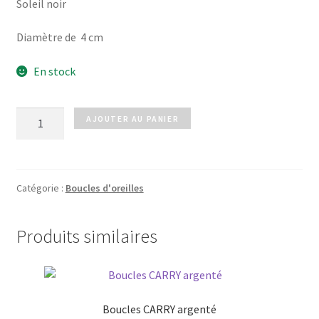
Soleil noir
Diamètre de 4 cm
En stock
quantité
AJOUTER AU PANIER
de
Boucles
BLACK
SUN
Catégorie :
Boucles d'oreilles
Produits similaires
Boucles CARRY argenté