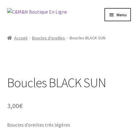
Aller
Aller
Menu
à
au
la
contenu
Ouvrir
Bijoux
navigation
le
Accueil
Boucles d'oreilles
Boucles BLACK SUN
menu
Ouvrir
Maroquinerie
enfant
le
menu
Ouvrir
Vétements
enfant
le
menu
Boucles BLACK SUN
Chaussures
enfant
Ouvrir
Homme
le
3,00
€
menu
Liquidation
enfant
Boucles d’oreilles très légères