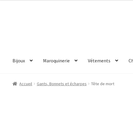
Aller
Aller
à
au
la
contenu
navigation
Bijoux
Maroquinerie
Vétements
C
Accueil
Gants, Bonnets et écharpes
Tête de mort