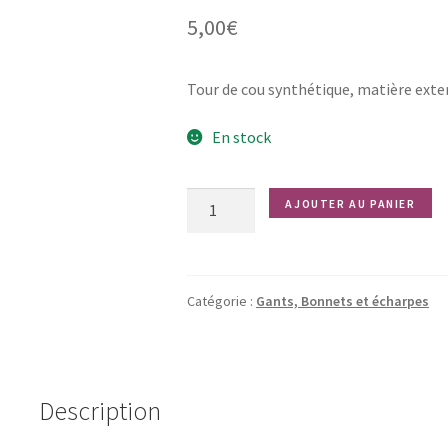
5,00
€
Tour de cou synthétique, matière exte
En stock
quantité
AJOUTER AU PANIER
de
Tête
de
mort
Catégorie :
Gants, Bonnets et écharpes
Description