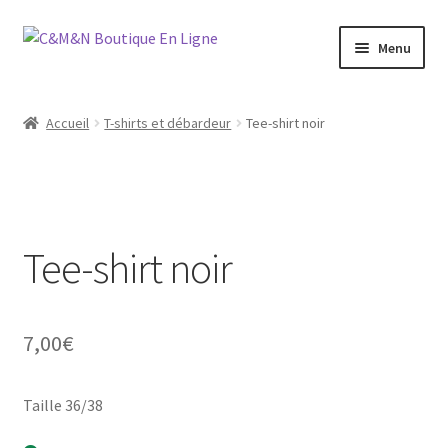
Aller
Aller
Menu
à
au
la
contenu
Ouvrir
Bijoux
navigation
le
Accueil
T-shirts et débardeur
Tee-shirt noir
menu
Ouvrir
Maroquinerie
enfant
le
menu
Ouvrir
Vétements
enfant
le
menu
Tee-shirt noir
Chaussures
enfant
Ouvrir
Homme
le
7,00
€
menu
Liquidation
enfant
Taille 36/38