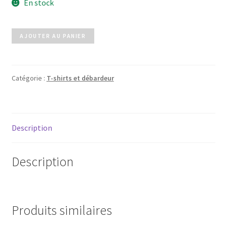
En stock
quantité
AJOUTER AU PANIER
de
Tee-
shirt
Catégorie :
T-shirts et débardeur
noir
Description
Description
Produits similaires