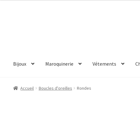
Aller
Aller
à
au
la
contenu
navigation
Bijoux
Maroquinerie
Vétements
C
Accueil
Boucles d'oreilles
Rondes