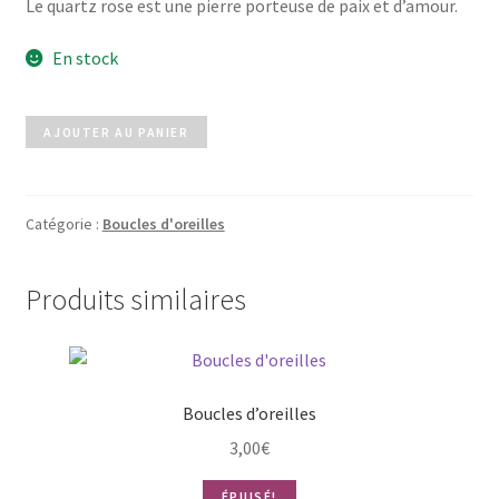
Le quartz rose est une pierre porteuse de paix et d’amour.
En stock
quantité
AJOUTER AU PANIER
de
Quartz
Rose
Catégorie :
Boucles d'oreilles
Produits similaires
Boucles d’oreilles
3,00
€
ÉPUISÉ!