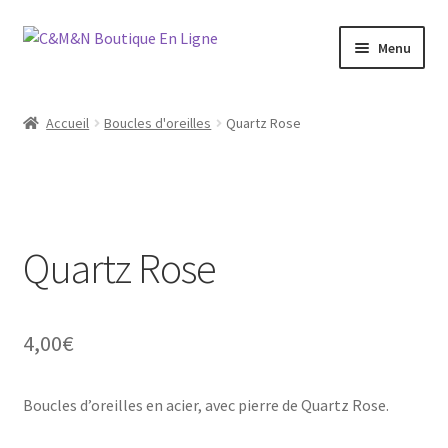
Aller
Aller
Menu
à
au
la
contenu
Ouvrir
Bijoux
navigation
le
Accueil
Boucles d'oreilles
Quartz Rose
menu
Ouvrir
Maroquinerie
enfant
le
menu
Ouvrir
Vétements
enfant
le
menu
Quartz Rose
Chaussures
enfant
Ouvrir
Homme
le
4,00
€
menu
Liquidation
enfant
Boucles d’oreilles en acier, avec pierre de Quartz Rose.