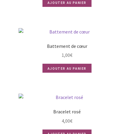
AJOUTER AU PANIER
initial
actuel
était :
est :
4,00€.
3,00€.
Battement de cœur
1,00
€
AJOUTER AU PANIER
Bracelet rosé
4,00
€
AJOUTER AU PANIER