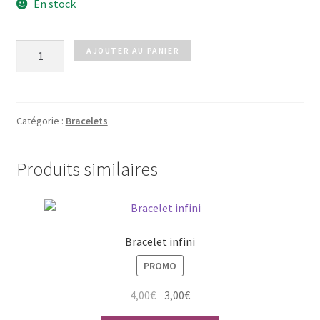
En stock
quantité
AJOUTER AU PANIER
de
Pompon
rose
pale
Catégorie :
Bracelets
Produits similaires
Bracelet infini
PROMO
Le
Le
4,00
€
3,00
€
prix
prix