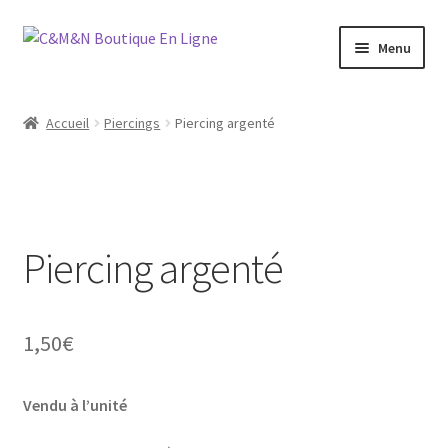
Aller
Aller
Menu
à
au
la
contenu
Ouvrir
Bijoux
navigation
le
Accueil
Piercings
Piercing argenté
menu
Ouvrir
Maroquinerie
enfant
le
menu
Ouvrir
Vétements
enfant
le
menu
Piercing argenté
Chaussures
enfant
Ouvrir
Homme
le
1,50
€
menu
Liquidation
enfant
Vendu à l’unité