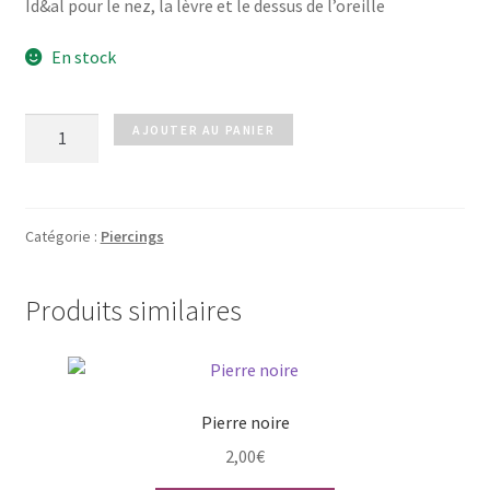
Id&al pour le nez, la lèvre et le dessus de l’oreille
En stock
quantité
AJOUTER AU PANIER
de
Piercing
argenté
Catégorie :
Piercings
Produits similaires
Pierre noire
2,00
€