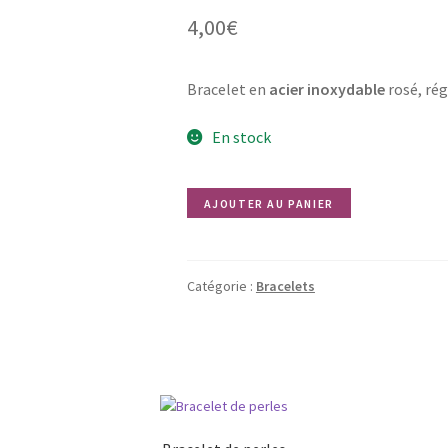
4,00
€
Bracelet en
acier inoxydable
rosé, rég
En stock
quantité
AJOUTER AU PANIER
de
Petit
oiseau
Catégorie :
Bracelets