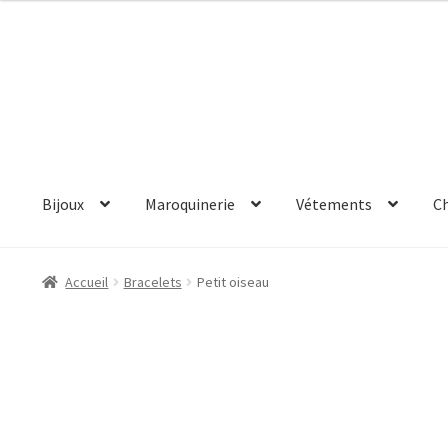
Aller
Aller
à
au
la
contenu
navigation
Bijoux
Maroquinerie
Vétements
C
Accueil
Bracelets
Petit oiseau