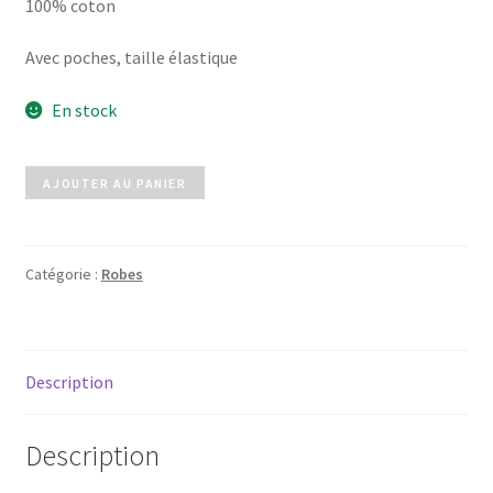
100% coton
Avec poches, taille élastique
En stock
quantité
AJOUTER AU PANIER
de
Pantalon
léger
Catégorie :
Robes
Description
Description