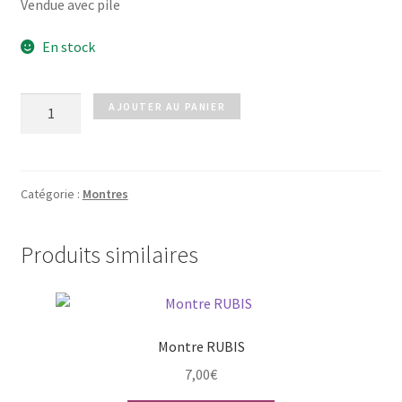
Vendue avec pile
En stock
quantité
AJOUTER AU PANIER
de
Montre
noire
Catégorie :
Montres
Produits similaires
Montre RUBIS
7,00
€