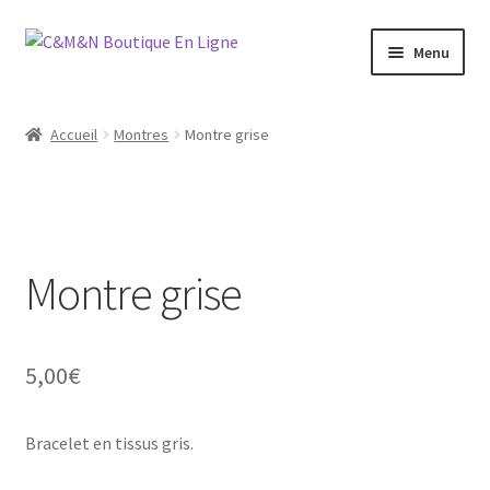
Aller
Aller
Menu
à
au
la
contenu
Ouvrir
Bijoux
navigation
le
Accueil
Montres
Montre grise
menu
Ouvrir
Maroquinerie
enfant
le
menu
Ouvrir
Vétements
enfant
le
menu
Montre grise
Chaussures
enfant
Ouvrir
Homme
le
5,00
€
menu
Liquidation
enfant
Bracelet en tissus gris.