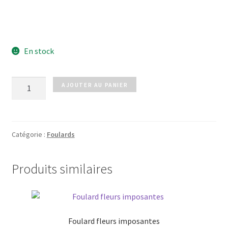
En stock
quantité
AJOUTER AU PANIER
de
Foulard
RÊVE
beige
Catégorie :
Foulards
Produits similaires
Foulard fleurs imposantes