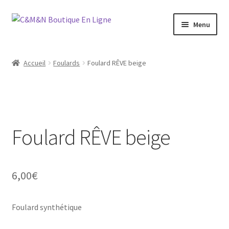
Aller
Aller
Menu
à
au
la
contenu
Ouvrir
Bijoux
navigation
le
Accueil
Foulards
Foulard RÊVE beige
menu
Ouvrir
Maroquinerie
enfant
le
menu
Ouvrir
Vétements
enfant
le
menu
Foulard RÊVE beige
Chaussures
enfant
Ouvrir
Homme
le
6,00
€
menu
Liquidation
enfant
Foulard synthétique