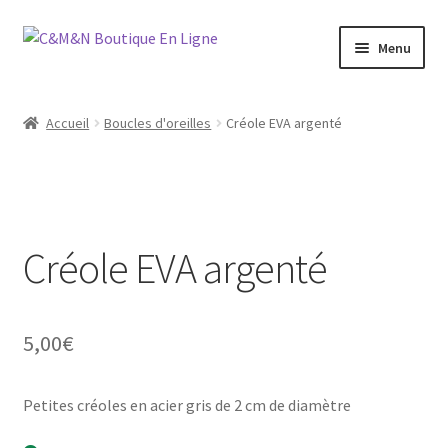
Aller
Aller
Menu
à
au
la
contenu
Ouvrir
Bijoux
navigation
le
Accueil
Boucles d'oreilles
Créole EVA argenté
menu
Ouvrir
Maroquinerie
enfant
le
menu
Ouvrir
Vétements
enfant
le
menu
Créole EVA argenté
Chaussures
enfant
Ouvrir
Homme
le
5,00
€
menu
Liquidation
enfant
Petites créoles en acier gris de 2 cm de diamètre