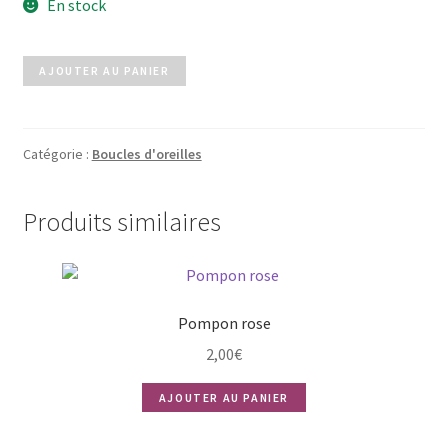
En stock
quantité
AJOUTER AU PANIER
de
Créole
EVA
Catégorie :
Boucles d'oreilles
argenté
Produits similaires
Pompon rose
2,00
€
AJOUTER AU PANIER