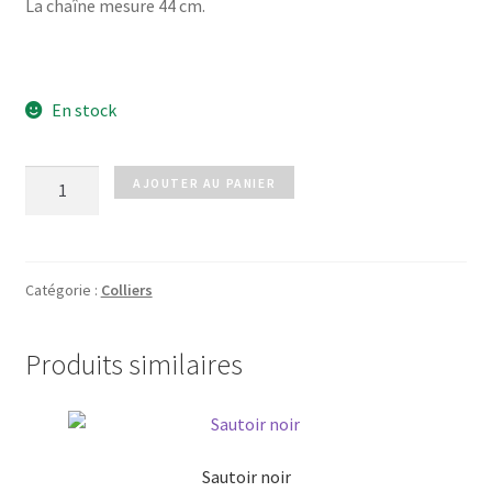
La chaîne mesure 44 cm.
En stock
quantité
AJOUTER AU PANIER
de
Collier
papillon
Catégorie :
Colliers
Produits similaires
Sautoir noir