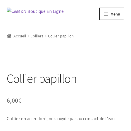
Aller
Aller
Menu
à
au
la
contenu
Ouvrir
Bijoux
navigation
le
Accueil
Colliers
Collier papillon
menu
Ouvrir
Maroquinerie
enfant
le
menu
Ouvrir
Vétements
enfant
le
menu
Collier papillon
Chaussures
enfant
Ouvrir
Homme
le
6,00
€
menu
Liquidation
enfant
Collier en acier doré, ne s’oxyde pas au contact de l’eau.