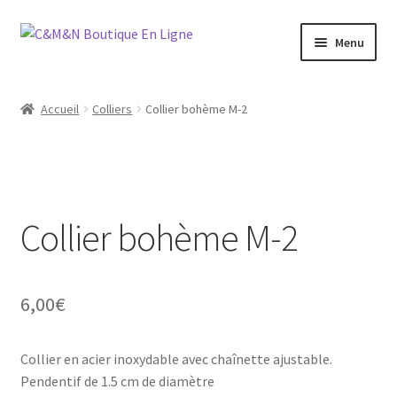
Aller
Aller
Menu
à
au
la
contenu
Ouvrir
Bijoux
navigation
le
Accueil
Colliers
Collier bohème M-2
menu
Ouvrir
Maroquinerie
enfant
le
menu
Ouvrir
Vétements
enfant
le
menu
Collier bohème M-2
Chaussures
enfant
Ouvrir
Homme
le
6,00
€
menu
Liquidation
enfant
Collier en acier inoxydable avec chaînette ajustable.
Pendentif de 1.5 cm de diamètre