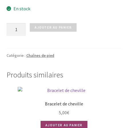
En stock
quantité
AJOUTER AU PANIER
de
Cheville
ATHENA
argenté
Catégorie :
Chaînes de pied
Produits similaires
Bracelet de cheville
5,00
€
AJOUTER AU PANIER