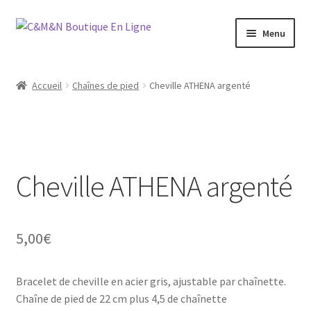
Aller
Aller
Menu
à
au
la
contenu
Ouvrir
Bijoux
navigation
le
Accueil
Chaînes de pied
Cheville ATHENA argenté
menu
Ouvrir
Maroquinerie
enfant
le
menu
Ouvrir
Vétements
enfant
le
menu
Cheville ATHENA argenté
Chaussures
enfant
Ouvrir
Homme
le
5,00
€
menu
Liquidation
enfant
Bracelet de cheville en acier gris, ajustable par chaînette.
Chaîne de pied de 22 cm plus 4,5 de chaînette