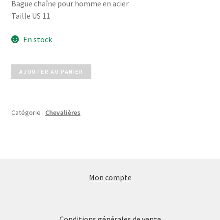
Bague chaîne pour homme en acier
Taille US 11
En stock
quantité
AJOUTER AU PANIER
de
Chevalière
JOHN
Catégorie :
Chevalières
argenté
Mon compte
Conditions générales de vente