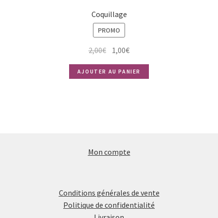
Coquillage
PROMO
Le
Le
2,00
€
1,00
€
prix
prix
AJOUTER AU PANIER
initial
actuel
était :
est :
2,00€.
1,00€.
Mon compte
Conditions générales de vente
Politique de confidentialité
Livraison