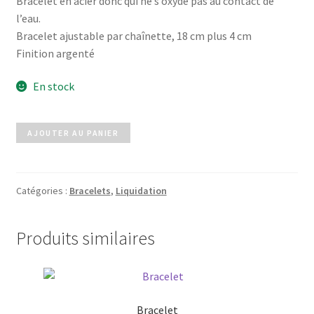
Bracelet en acier donc qui ne s’oxyde pas au contact de
initial
actuel
l’eau.
était :
est :
Bracelet ajustable par chaînette, 18 cm plus 4 cm
Finition argenté
5,00€.
4,00€.
En stock
quantité
AJOUTER AU PANIER
de
Bracelet
en
Catégories :
Bracelets
,
Liquidation
acier
Produits similaires
Bracelet