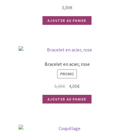
3,00
€
AJOUTER AU PANIER
Bracelet en acier, rose
PROMO
Le
Le
5,00
€
4,00
€
prix
prix
AJOUTER AU PANIER
initial
actuel
était :
est :
5,00€.
4,00€.