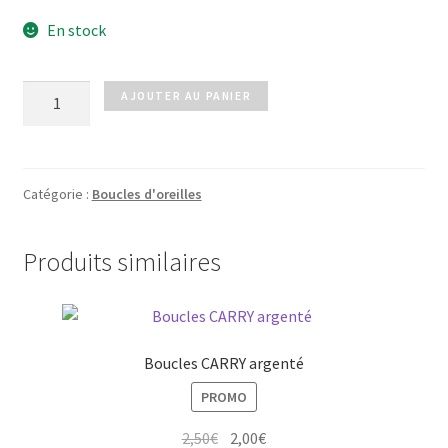
En stock
quantité
AJOUTER AU PANIER
de
Boucles
KELLY
doré
Catégorie :
Boucles d'oreilles
Produits similaires
Boucles CARRY argenté
PROMO
Le
Le
2,50
€
2,00
€