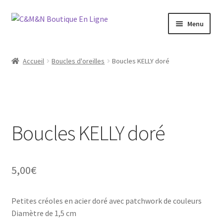
Aller
Aller
Menu
à
au
la
contenu
Ouvrir
Bijoux
navigation
le
Accueil
Boucles d'oreilles
Boucles KELLY doré
menu
Ouvrir
Maroquinerie
enfant
le
menu
Ouvrir
Vétements
enfant
le
menu
Boucles KELLY doré
Chaussures
enfant
Ouvrir
Homme
le
5,00
€
menu
Liquidation
enfant
Petites créoles en acier doré avec patchwork de couleurs
Diamètre de 1,5 cm