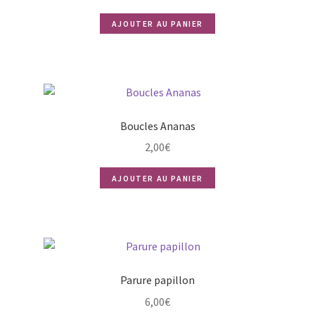
prix
prix
AJOUTER AU PANIER
initial
actuel
était :
est :
2,50€.
2,00€.
Boucles Ananas
2,00
€
AJOUTER AU PANIER
Parure papillon
6,00
€