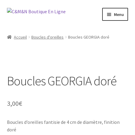
Aller
Aller
Menu
à
au
la
contenu
Ouvrir
Bijoux
navigation
le
Accueil
Boucles d'oreilles
Boucles GEORGIA doré
menu
Ouvrir
Maroquinerie
enfant
le
menu
Ouvrir
Vétements
enfant
le
menu
Boucles GEORGIA doré
Chaussures
enfant
Ouvrir
Homme
le
3,00
€
menu
Liquidation
enfant
Boucles d’oreilles fantisie de 4 cm de diamètre, finition
doré