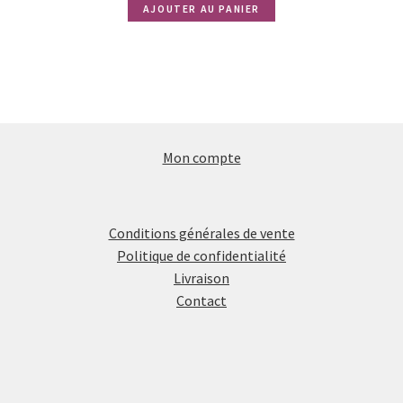
AJOUTER AU PANIER
initial
actuel
était :
est :
2,00€.
1,00€.
Mon compte
Conditions générales de vente
Politique de confidentialité
Livraison
Contact