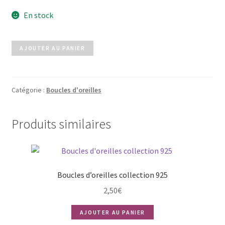
En stock
quantité
AJOUTER AU PANIER
de
Boucles
GEORGIA
Catégorie :
Boucles d'oreilles
doré
Produits similaires
Boucles d’oreilles collection 925
2,50
€
AJOUTER AU PANIER