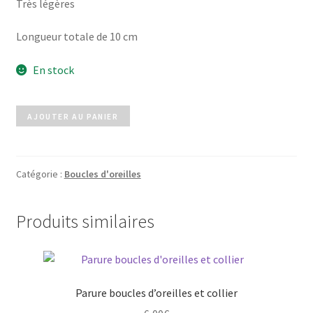
Très légères
Longueur totale de 10 cm
En stock
quantité
AJOUTER AU PANIER
de
Boucles
EVA
Catégorie :
Boucles d'oreilles
jaune
Produits similaires
Parure boucles d’oreilles et collier