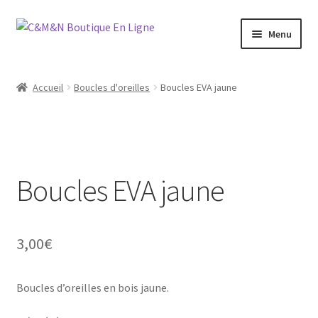
Aller
Aller
Menu
à
au
la
contenu
Ouvrir
Bijoux
navigation
le
Accueil
Boucles d'oreilles
Boucles EVA jaune
menu
Ouvrir
Maroquinerie
enfant
le
menu
Ouvrir
Vétements
enfant
le
menu
Boucles EVA jaune
Chaussures
enfant
Ouvrir
Homme
le
3,00
€
menu
Liquidation
enfant
Boucles d’oreilles en bois jaune.