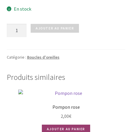
En stock
quantité
AJOUTER AU PANIER
de
Boucles
ANANAS
doré
Catégorie :
Boucles d'oreilles
Produits similaires
Pompon rose
2,00
€
AJOUTER AU PANIER