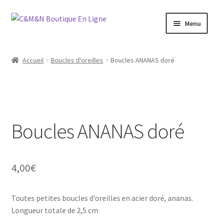
Aller
Aller
Menu
à
au
la
contenu
Ouvrir
Bijoux
navigation
le
Accueil
Boucles d'oreilles
Boucles ANANAS doré
menu
Ouvrir
Maroquinerie
enfant
le
menu
Ouvrir
Vétements
enfant
le
menu
Boucles ANANAS doré
Chaussures
enfant
Ouvrir
Homme
le
4,00
€
menu
Liquidation
enfant
Toutes petites boucles d’oreilles en acier doré, ananas.
Longueur totale de 2,5 cm