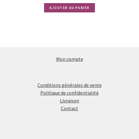
prix
prix
AJOUTER AU PANIER
initial
actuel
était :
est :
3,00€.
2,00€.
Mon compte
Conditions générales de vente
Politique de confidentialité
Livraison
Contact