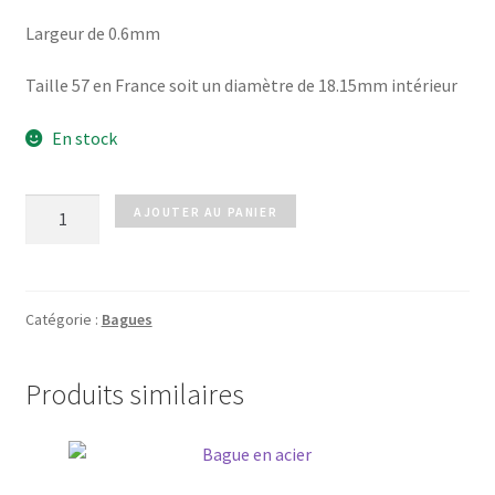
Largeur de 0.6mm
Taille 57 en France soit un diamètre de 18.15mm intérieur
En stock
quantité
AJOUTER AU PANIER
de
Bague
argenté
Catégorie :
Bagues
Produits similaires