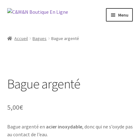
Aller
Aller
Menu
à
au
la
contenu
Ouvrir
Bijoux
navigation
le
Accueil
Bagues
Bague argenté
menu
Ouvrir
Maroquinerie
enfant
le
menu
Ouvrir
Vétements
enfant
le
menu
Bague argenté
Chaussures
enfant
Ouvrir
Homme
le
5,00
€
menu
Liquidation
enfant
Bague argenté en
acier inoxydable
, donc qui ne s’oxyde pas
au contact de l’eau.