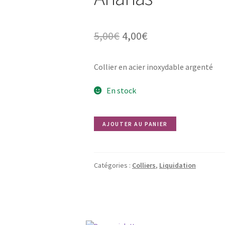
Le
Le
5,00
€
4,00
€
prix
prix
Collier en acier inoxydable argenté
initial
actuel
était :
est :
En stock
5,00€.
4,00€.
quantité
AJOUTER AU PANIER
de
Ananas
Catégories :
Colliers
,
Liquidation